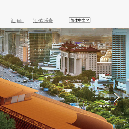
汇·join
汇·欢乐舟