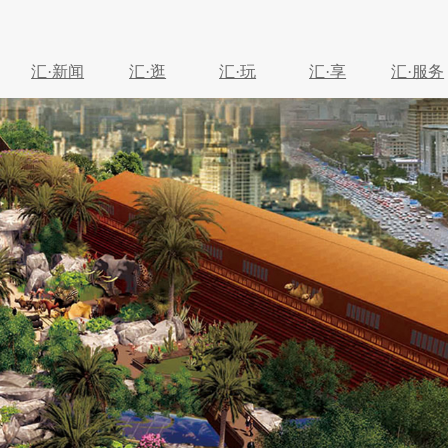
汇·新闻
汇·逛
汇·玩
汇·享
汇·服务